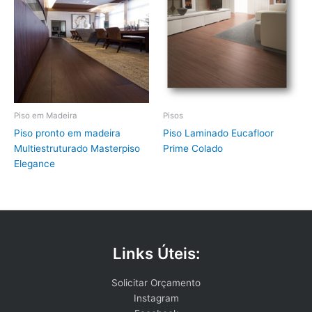
Piso em Madeira
Pisos
Piso pronto em madeira
Piso Laminado Eucafloor
Multiestruturado Masterpiso
Prime Colado
Elegance
Links Úteis:
Solicitar Orçamento
Instagram