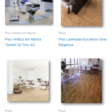
Piso Vinilico em Manta
Pisos
Piso Vinílico em Manta
Piso Laminado Eucafloor Gran
Tarkett IQ Toro SC
Elegance
Pisos
Pisos