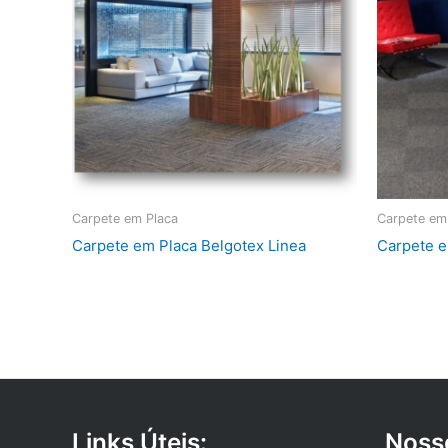
Carpete em Placa
Carpete em
Carpete em Placa Belgotex Linea
Carpete e
Links Úteis:
Noss