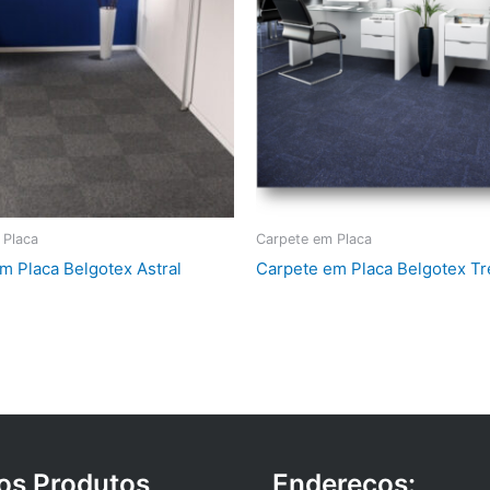
 Placa
Carpete em Placa
m Placa Belgotex Astral
Carpete em Placa Belgotex T
os Produtos
Endereços: