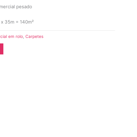
omercial pesado
 x 35m = 140m²
ial em rolo
,
Carpetes