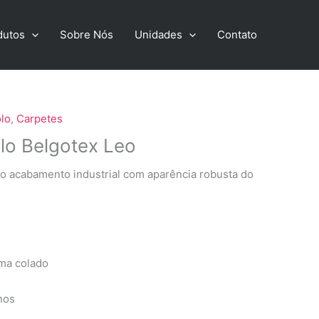
dutos
Sobre Nós
Unidades
Contato
lo
,
Carpetes
lo Belgotex Leo
lo acabamento industrial com aparência robusta do
ma colado
nos