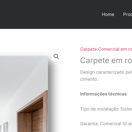
Home
Pro
Carpete Comercial em ro
Carpete em ro
Design caracterizado pe
cimento.
Informações técnicas
Tipo de instalação
:
Siste
Garantia: Comercial 10 a