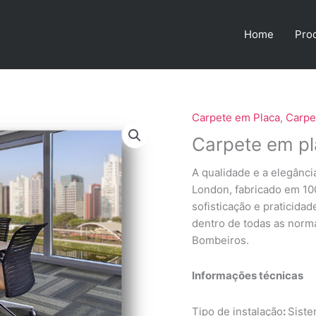
Home
Pro
Carpete em Placa
,
Carpe
Carpete em pl
A qualidade e a elegânc
London, fabricado em 100%
sofisticação e praticidad
dentro de todas as norm
Bombeiros.
Informações técnicas
Tipo de instalação
:
Siste