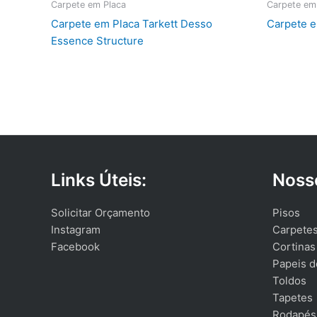
Carpete em Placa
Carpete em
Carpete em Placa Tarkett Desso
Carpete e
Essence Structure
Links Úteis:
Noss
Solicitar Orçamento
Pisos
Instagram
Carpete
Facebook
Cortinas
Papeis d
Toldos
Tapetes
Rodapés