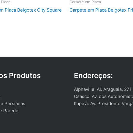
 Placa
Carpete em Placa
m Placa Belgotex City Square
Carpete em Placa Belgotex Fr
os Produtos
Endereços:
Alphaville: Al. Araguaia, 271
s
Osasco: Av. dos Autonomist
 e Persianas
Itapevi: Av. Presidente Varg
e Parede