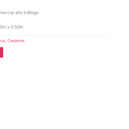
mercial alto tráfego
50m x 0.50m
aca
,
Carpetes